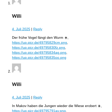
Willi
4. Juli 2025
|
Reply
Der frühe Vogel fängt den Wurm ☀️,
https://up.picr.de/49795829cm.png
,
https://up.picr.de/49795830fz.png
,
https://up.picr.de/49795834ag.png
,
https://up.picr.de/49795835oo.png
Willi
4. Juli 2025
|
Reply
In Makov haben die Jungen wieder die Wiese erobert ☀️,
https://up.picr.de/49795791ay.png
,