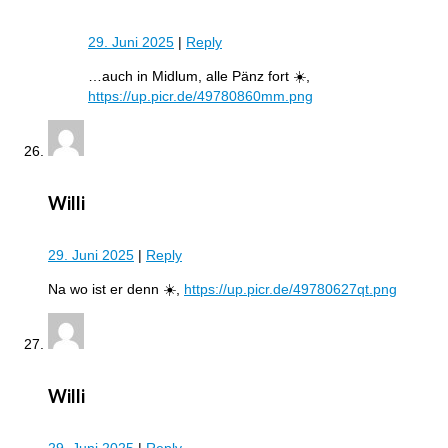
29. Juni 2025
|
Reply
…auch in Midlum, alle Pänz fort ☀️,
https://up.picr.de/49780860mm.png
Willi
29. Juni 2025
|
Reply
Na wo ist er denn ☀️,
https://up.picr.de/49780627qt.png
Willi