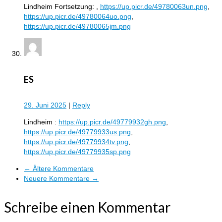
Lindheim Fortsetzung: ,
https://up.picr.de/49780063un.png
,
https://up.picr.de/49780064uo.png
,
https://up.picr.de/49780065jm.png
ES
29. Juni 2025
|
Reply
Lindheim :
https://up.picr.de/49779932gh.png
,
https://up.picr.de/49779933us.png
,
https://up.picr.de/49779934tv.png
,
https://up.picr.de/49779935sp.png
← Ältere Kommentare
Neuere Kommentare →
Schreibe einen Kommentar