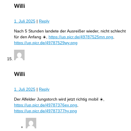
Willi
1. Juli 2025
|
Reply
Nach 5 Stunden landete der Ausreißer wieder, nicht schlecht
für den Anfang ☀️,
https://up.picr.de/49787525mn.png
,
https://up.picr.de/49787529wy.png
Willi
1. Juli 2025
|
Reply
Der Alfelder Jungstorch wird jetzt richtig mobil ☀️,
https://up.picr.de/49787376ex.png
,
https://up.picr.de/49787377hy.png