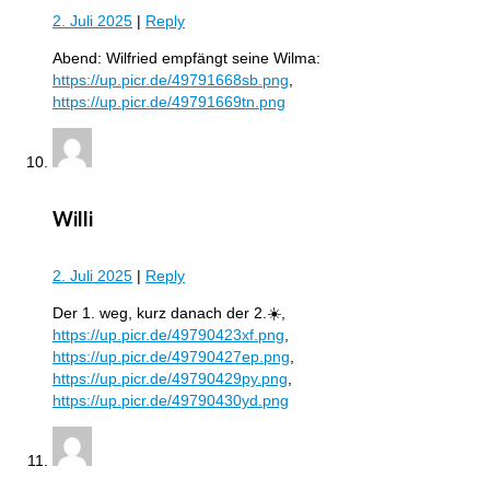
2. Juli 2025
|
Reply
Abend: Wilfried empfängt seine Wilma:
https://up.picr.de/49791668sb.png
,
https://up.picr.de/49791669tn.png
Willi
2. Juli 2025
|
Reply
Der 1. weg, kurz danach der 2.☀️,
https://up.picr.de/49790423xf.png
,
https://up.picr.de/49790427ep.png
,
https://up.picr.de/49790429py.png
,
https://up.picr.de/49790430yd.png