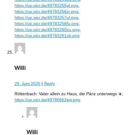
https://up.picr.de/49783255gl.png
,
https://up.picr.de/49783256zr.png
,
https://up.picr.de/49783257ul.png
,
https://up.picr.de/49783258fu.png
,
https://up.picr.de/49783260zu.png
,
https://up.picr.de/49783261xb.png
Willi
29. Juni 2025
|
Reply
Röttenbach: Vater allein zu Haus, die Pänz unterwegs ☀️,
https://up.picr.de/49780662ew.png
Willi