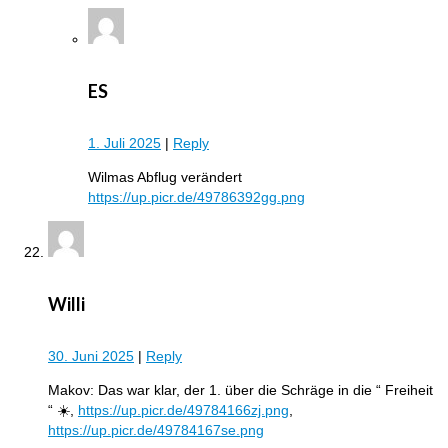
ES
1. Juli 2025
|
Reply
Wilmas Abflug verändert
https://up.picr.de/49786392gg.png
Willi
30. Juni 2025
|
Reply
Makov: Das war klar, der 1. über die Schräge in die “ Freiheit
“ ☀️,
https://up.picr.de/49784166zj.png
,
https://up.picr.de/49784167se.png