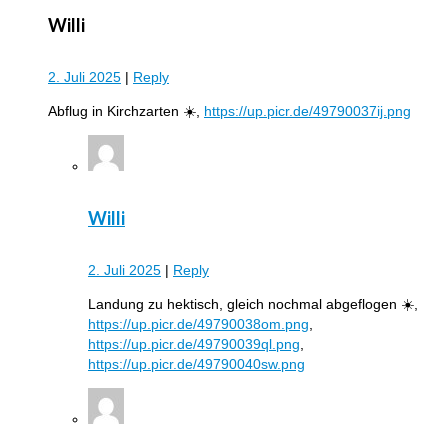
Willi
2. Juli 2025
|
Reply
Abflug in Kirchzarten ☀️,
https://up.picr.de/49790037ij.png
Willi
2. Juli 2025
|
Reply
Landung zu hektisch, gleich nochmal abgeflogen ☀️,
https://up.picr.de/49790038om.png
,
https://up.picr.de/49790039ql.png
,
https://up.picr.de/49790040sw.png