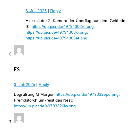
3. Juli 2025
|
Reply
Hier mit der 2. Kamera der Überflug aus dem Gelände
☀️,
https://up.picr.de/49794302re.png
,
https://up.picr.de/49794303xi.png
,
https://up.picr.de/49794305et.png
ES
3. Juli 2025
|
Reply
Begrüßung M Morgen
https://up.picr.de/49793325pe.png
,
Fremdstorch umkreist das Nest:
https://up.picr.de/49793326lw.png