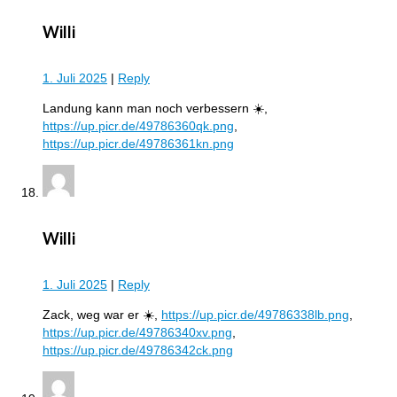
Willi
1. Juli 2025
|
Reply
Landung kann man noch verbessern ☀️,
https://up.picr.de/49786360qk.png
,
https://up.picr.de/49786361kn.png
Willi
1. Juli 2025
|
Reply
Zack, weg war er ☀️,
https://up.picr.de/49786338lb.png
,
https://up.picr.de/49786340xv.png
,
https://up.picr.de/49786342ck.png