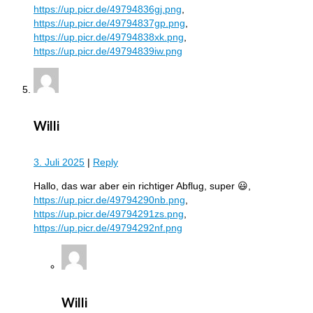
https://up.picr.de/49794836gj.png
,
https://up.picr.de/49794837gp.png
,
https://up.picr.de/49794838xk.png
,
https://up.picr.de/49794839iw.png
Willi
3. Juli 2025
|
Reply
Hallo, das war aber ein richtiger Abflug, super 😃,
https://up.picr.de/49794290nb.png
,
https://up.picr.de/49794291zs.png
,
https://up.picr.de/49794292nf.png
Willi