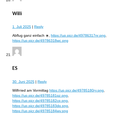
Willi
1. Juli 2025
|
Reply
Abflug ganz einfach ☀️,
https://up.picr.de/49786317nr.png
,
https://up.picr.de/49786318wc.png
ES
30. Juni 2025
|
Reply
Wilfrried am Vormittag
https://up.picr.de/49785180ry.png
,
https://up.picr.de/49785181qz.png
,
https://up.picr.de/49785182cp.png
,
https://up.picr.de/49785183dq.png
,
https://up.picr.de/49785184wv.png