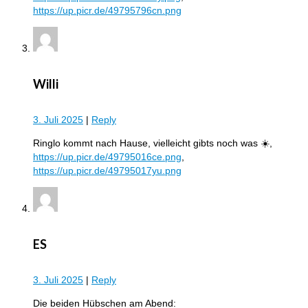
https://up.picr.de/49795796cn.png
Willi
3. Juli 2025
|
Reply
Ringlo kommt nach Hause, vielleicht gibts noch was ☀️,
https://up.picr.de/49795016ce.png
,
https://up.picr.de/49795017yu.png
ES
3. Juli 2025
|
Reply
Die beiden Hübschen am Abend: