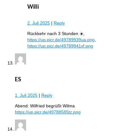
Willi
2. Juli 2025
|
Reply
Rückkehr nach 3 Stunden ☀️,
https://up.picr.de/49789939ua.png
,
https://up.picr.de/49789941xf.png
ES
1. Juli 2025
|
Reply
Abend: Wilfried begrüßt Wilma
https://up.picr.de/49788585tz.png