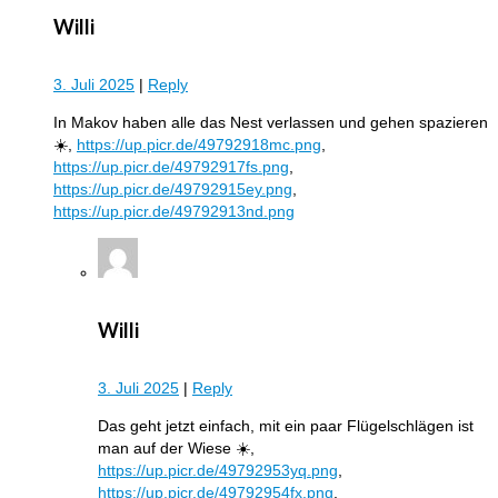
Willi
3. Juli 2025
|
Reply
In Makov haben alle das Nest verlassen und gehen spazieren
☀️,
https://up.picr.de/49792918mc.png
,
https://up.picr.de/49792917fs.png
,
https://up.picr.de/49792915ey.png
,
https://up.picr.de/49792913nd.png
Willi
3. Juli 2025
|
Reply
Das geht jetzt einfach, mit ein paar Flügelschlägen ist
man auf der Wiese ☀️,
https://up.picr.de/49792953yq.png
,
https://up.picr.de/49792954fx.png
,